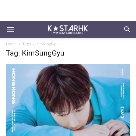
Home
Tags
KimSungGyu
Tag: KimSungGyu