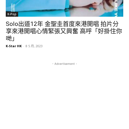
K-Pop
Solo出道12年 金聖圭首度來港開唱 拍片分
享來港開唱心情緊張又興奮 高呼「好掛住你
哋」
K-Star HK
-
8 5 月, 2023
- Advertisement -