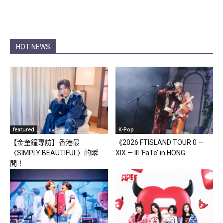
HOT NEWS
featured
K-Pop
【金奎鐘專訪】香港最
《2026 FTISLAND TOUR 0 —
〈SIMPLY BEAUTIFUL〉的瞬
XIX — III ‘FaTe’ in HONG...
間！