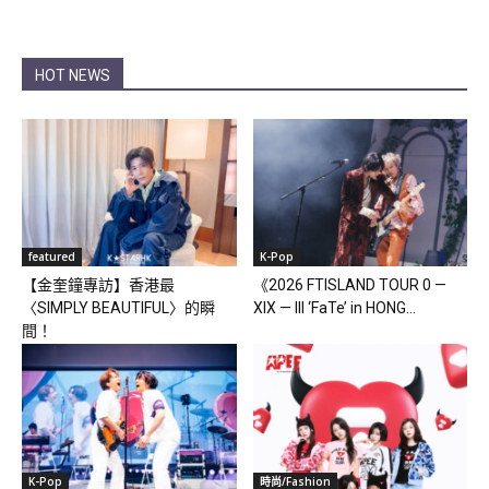
HOT NEWS
featured
K-Pop
【金奎鐘專訪】香港最
《2026 FTISLAND TOUR 0 —
〈SIMPLY BEAUTIFUL〉的瞬
XIX — III ‘FaTe’ in HONG...
間！
K-Pop
時尚/Fashion