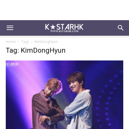
Home
Tags
KimDongHyun
Tag: KimDongHyun