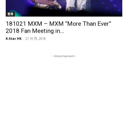
香港
181021 MXM – MXM “More Than Ever”
2018 Fan Meeting in...
K-Star HK
-
21 10 月, 2018
- Advertisement -