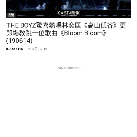
香港
THE BOYZ驚喜熱唱林奕匡《高山低谷》更
即場教跳一位歌曲《Bloom Bloom》
(190614)
K-Star HK
-
15 6 月, 2019
- Advertisement -