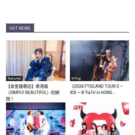
HOT NEWS
featured
K-Pop
【金奎鐘專訪】香港最
《2026 FTISLAND TOUR 0 —
〈SIMPLY BEAUTIFUL〉的瞬
XIX — III ‘FaTe’ in HONG...
間！