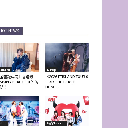
HOT NEWS
eatured
K-Pop
金奎鐘專訪】香港最
《2026 FTISLAND TOUR 0
SIMPLY BEAUTIFUL〉的
— XIX — III ‘FaTe’ in
間！
HONG...
-Pop
時尚/Fashion