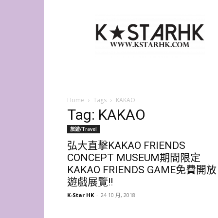
K-
Star
HK
Home
Tags
KAKAO
Tag: KAKAO
旅遊/Travel
弘大直擊KAKAO FRIENDS
CONCEPT MUSEUM期間限定
KAKAO FRIENDS GAME免費開放
遊戲展覽!!
K-Star HK
-
24 10 月, 2018