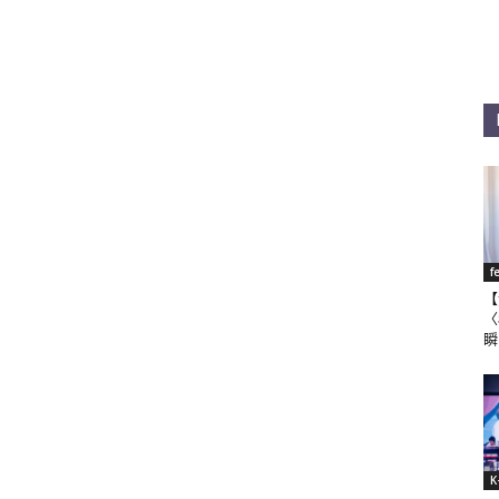
f
【
〈
瞬
K