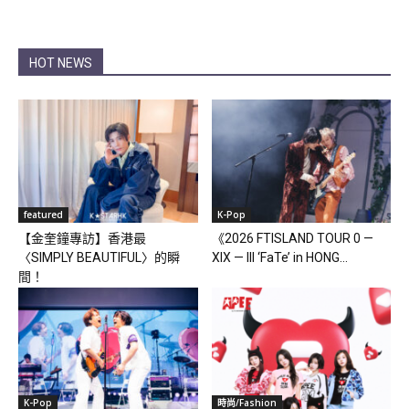
HOT NEWS
featured
K-Pop
【金奎鐘專訪】香港最
《2026 FTISLAND TOUR 0 —
〈SIMPLY BEAUTIFUL〉的瞬
XIX — III ‘FaTe’ in HONG...
間！
K-Pop
時尚/Fashion