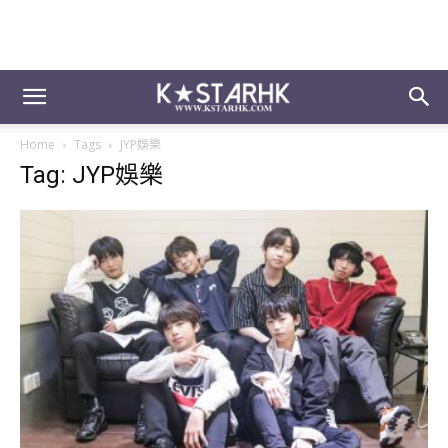
Home
Tags
JYP娛樂
Tag: JYP娛樂