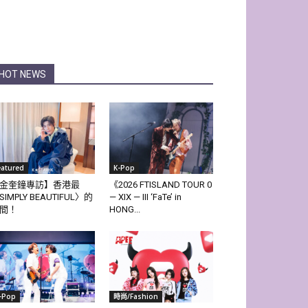
HOT NEWS
eatured
K-Pop
金奎鐘專訪】香港最
《2026 FTISLAND TOUR 0
SIMPLY BEAUTIFUL〉的
— XIX — III ‘FaTe’ in
間！
HONG...
-Pop
時尚/Fashion