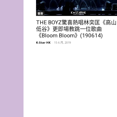
香港
THE BOYZ驚喜熱唱林奕匡《高山
低谷》更即場教跳一位歌曲
《Bloom Bloom》(190614)
K-Star HK
-
15 6 月, 2019