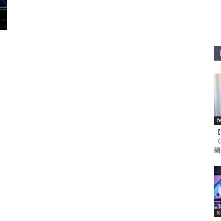
f
【
〈
瞬
K