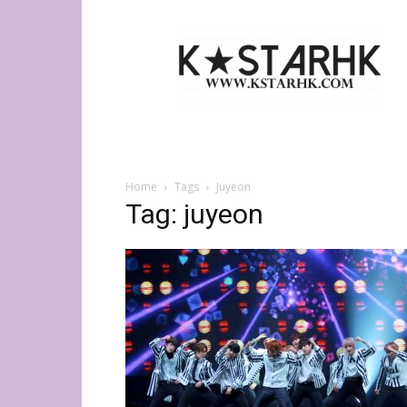
K-
Star
HK
Home
Tags
Juyeon
Tag: juyeon