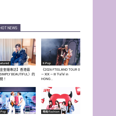
HOT NEWS
eatured
K-Pop
金奎鐘專訪】香港最
《2026 FTISLAND TOUR 0
SIMPLY BEAUTIFUL〉的
— XIX — III ‘FaTe’ in
間！
HONG...
-Pop
時尚/Fashion