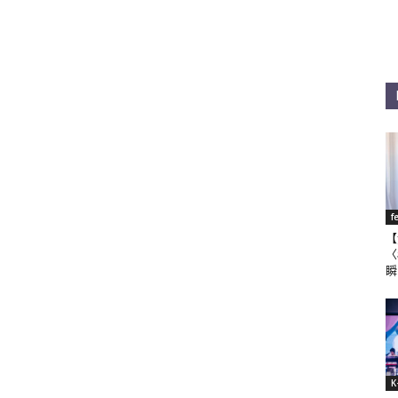
f
【
〈
瞬
K