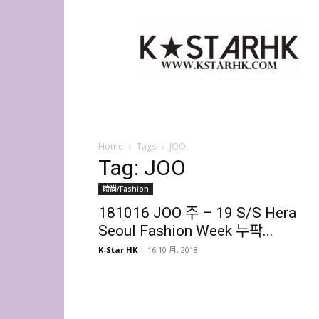
K-
Star
HK
Home
Tags
JOO
Tag: JOO
時尚/Fashion
181016 JOO 주 – 19 S/S Hera
Seoul Fashion Week 누팍...
K-Star HK
-
16 10 月, 2018