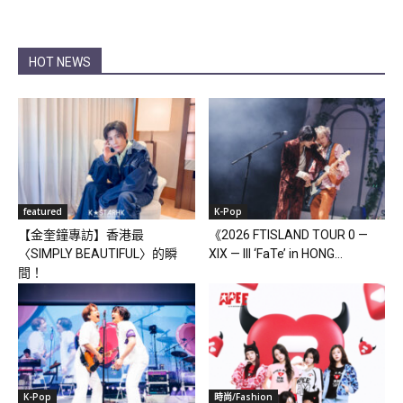
HOT NEWS
featured
K-Pop
【金奎鐘專訪】香港最
《2026 FTISLAND TOUR 0 —
〈SIMPLY BEAUTIFUL〉的瞬
XIX — III ‘FaTe’ in HONG...
間！
K-Pop
時尚/Fashion