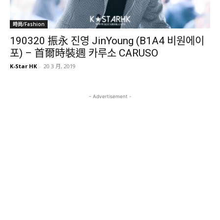
時尚/Fashion
190320 振永 진영 JinYoung (B1A4 비원에이
포) – 首爾時裝週 카루소 CARUSO
K-Star HK
-
20 3 月, 2019
- Advertisement -