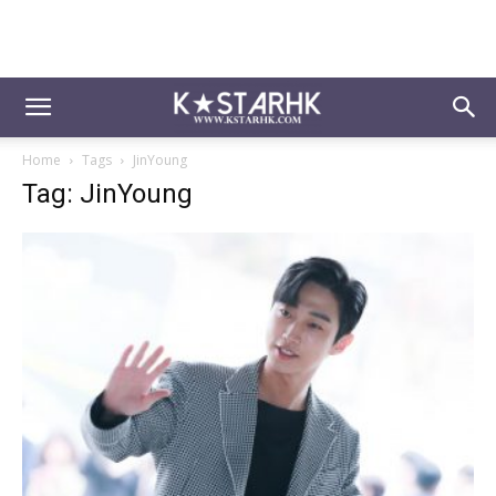
Home
Tags
JinYoung
Tag: JinYoung