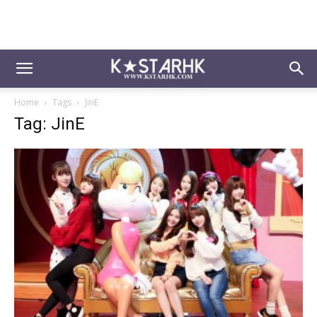
Home
Tags
JinE
Tag: JinE