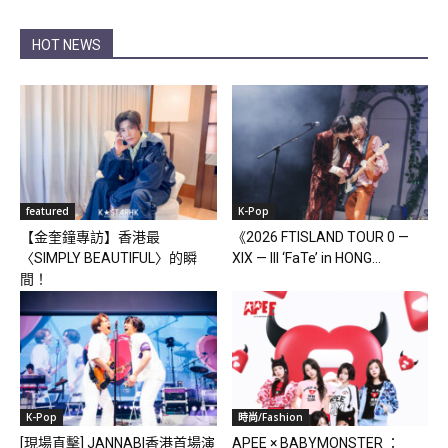
HOT NEWS
featured
K-Pop
【金奎鐘專訪】香港最
《2026 FTISLAND TOUR 0 —
〈SIMPLY BEAUTIFUL〉的瞬
XIX — III ‘FaTe’ in HONG...
間！
K-Pop
時尚/Fashion
[現場直擊] JANNABI香港首場演
APEE × BABYMONSTER ：