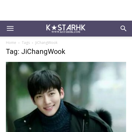
Home
Tags
JiChangWook
Tag: JiChangWook