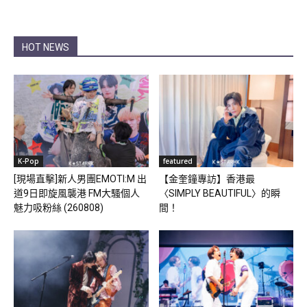
HOT NEWS
K-Pop
featured
[現場直擊]新人男團EMOTI:M 出
【金奎鐘專訪】香港最
道9日即旋風襲港 FM大騷個人
〈SIMPLY BEAUTIFUL〉的瞬
魅力吸粉絲 (260808)
間！