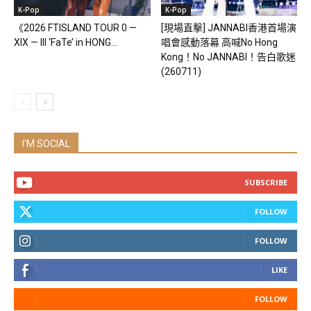
K-Pop
K-Pop
《2026 FTISLAND TOUR 0 —
[現場直擊] JANNABI香港首場演
XIX — III ‘FaTe’ in HONG...
唱會感動落幕 高喊No Hong
Kong！No JANNABI！告白歌迷
(260711)
I'M SOCIAL
SUBSCRIBE
FOLLOW
FOLLOW
LIKE
FOLLOW