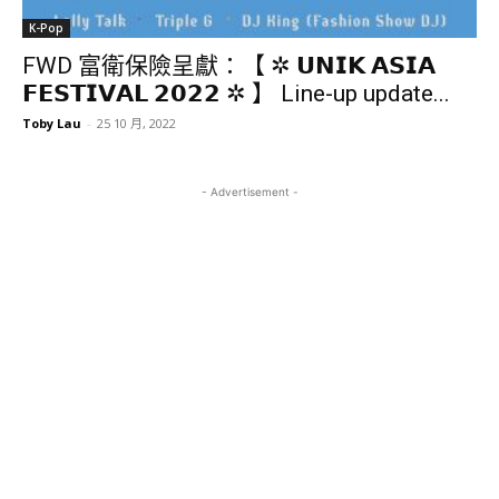
K-Pop
FWD 富衛保險呈獻：【 ✲ 𝗨𝗡𝗜𝗞 𝗔𝗦𝗜𝗔
𝗙𝗘𝗦𝗧𝗜𝗩𝗔𝗟 𝟮𝟬𝟮𝟮 ✲ 】 Line-up update...
Toby Lau
-
25 10 月, 2022
- Advertisement -