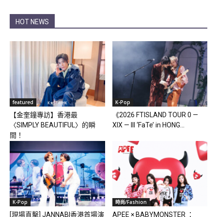
HOT NEWS
featured
K-Pop
【金奎鐘專訪】香港最
《2026 FTISLAND TOUR 0 —
〈SIMPLY BEAUTIFUL〉的瞬
XIX — III ‘FaTe’ in HONG...
間！
K-Pop
時尚/Fashion
[現場直擊] JANNABI香港首場演
APEE × BABYMONSTER ：