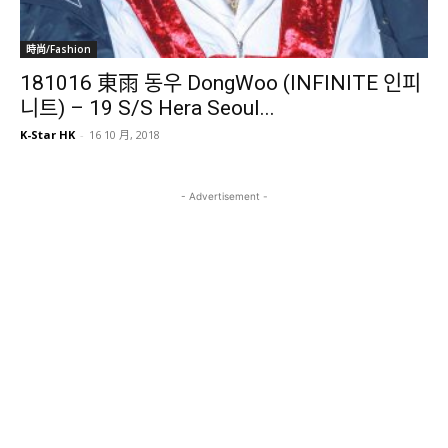
時尚/Fashion
181016 東雨 동우 DongWoo (INFINITE 인피
니트) – 19 S/S Hera Seoul...
K-Star HK
-
16 10 月, 2018
- Advertisement -