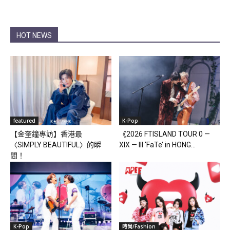
HOT NEWS
featured
K-Pop
【金奎鐘專訪】香港最
《2026 FTISLAND TOUR 0 —
〈SIMPLY BEAUTIFUL〉的瞬
XIX — III ‘FaTe’ in HONG...
間！
K-Pop
時尚/Fashion