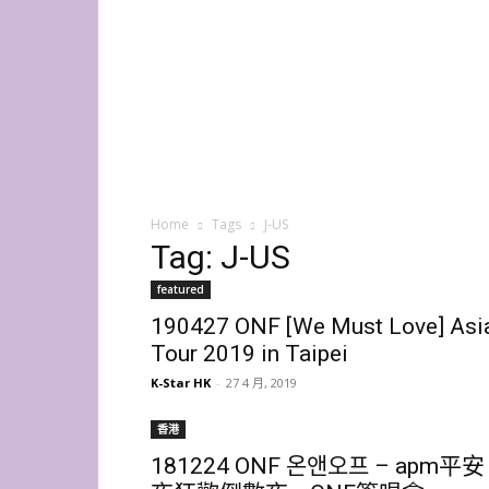
K-
Star
HK
Home
Tags
J-US
Tag: J-US
featured
190427 ONF [We Must Love] Asi
Tour 2019 in Taipei
K-Star HK
-
27 4 月, 2019
香港
181224 ONF 온앤오프 – apm平安