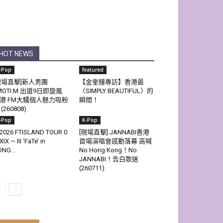
HOT NEWS
-Pop
featured
現場直擊]新人男團
【金奎鐘專訪】香港最
MOTI:M 出道9日即旋風
〈SIMPLY BEAUTIFUL〉的
港 FM大騷個人魅力吸粉
瞬間！
(260808)
-Pop
K-Pop
2026 FTISLAND TOUR 0
[現場直擊] JANNABI香港
XIX — III ‘FaTe’ in
首場演唱會感動落幕 高喊
NG...
No Hong Kong！No
JANNABI！告白歌迷
(260711)