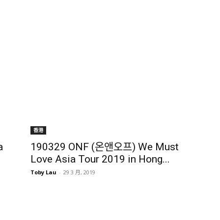
香港
a
190329 ONF (온앤오프) We Must
Love Asia Tour 2019 in Hong...
Toby Lau
-
29 3 月, 2019