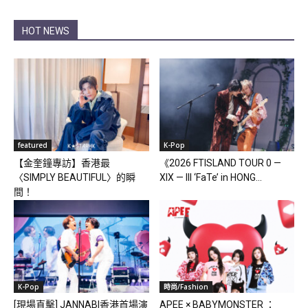
HOT NEWS
featured
K-Pop
【金奎鐘專訪】香港最
《2026 FTISLAND TOUR 0 —
〈SIMPLY BEAUTIFUL〉的瞬
XIX — III ‘FaTe’ in HONG...
間！
K-Pop
時尚/Fashion
[現場直擊] JANNABI香港首場演
APEE × BABYMONSTER ：