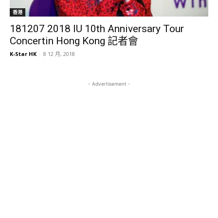
香港
181207 2018 IU 10th Anniversary Tour
Concertin Hong Kong 記者會
K-Star HK
-
8 12 月, 2018
- Advertisement -