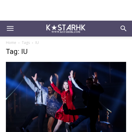
Home
Tags
IU
Tag: IU