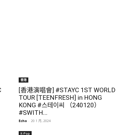
香港
C
[香港演唱會] #STAYC 1ST WORLD
]
TOUR [TEENFRESH] in HONG
KONG #스테이씨 （240120）
#SWITH...
Echo
-
20 1 月, 2024
K-Pop