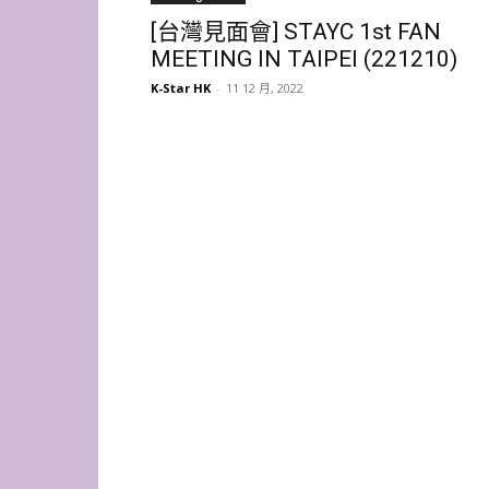
[台灣見面會] STAYC 1st FAN
MEETING IN TAIPEI (221210)
K-Star HK
-
11 12 月, 2022