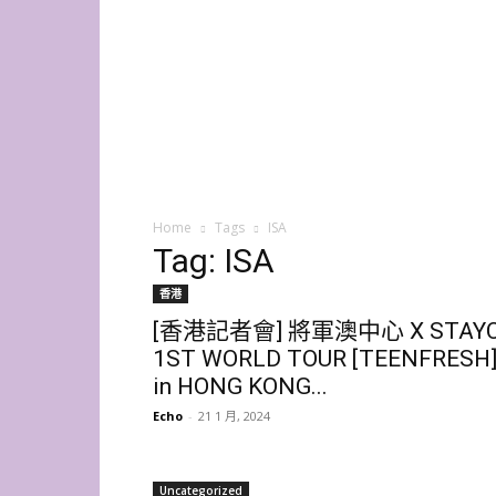
K-
Star
HK
Home
Tags
ISA
Tag: ISA
香港
[香港記者會] 將軍澳中心 X STAY
1ST WORLD TOUR [TEENFRESH
in HONG KONG...
Echo
-
21 1 月, 2024
Uncategorized