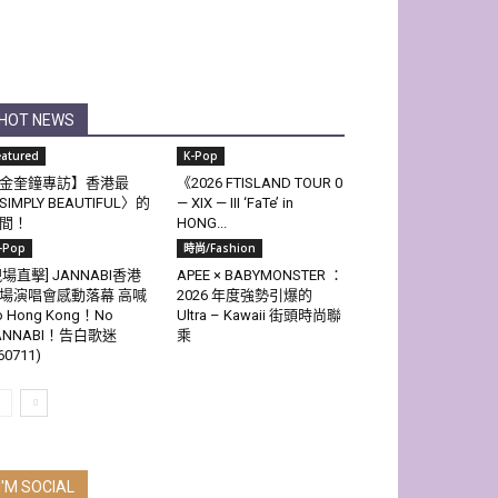
HOT NEWS
eatured
K-Pop
金奎鐘專訪】香港最
《2026 FTISLAND TOUR 0
SIMPLY BEAUTIFUL〉的
— XIX — III ‘FaTe’ in
間！
HONG...
-Pop
時尚/Fashion
現場直擊] JANNABI香港
APEE × BABYMONSTER ：
場演唱會感動落幕 高喊
2026 年度強勢引爆的
o Hong Kong！No
Ultra – Kawaii 街頭時尚聯
ANNABI！告白歌迷
乘
60711)
I'M SOCIAL