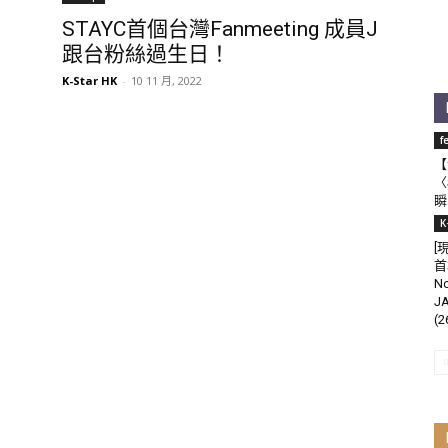
STAYC首個台灣Fanmeeting 成員J
跟台粉絲過生日！
K-Star HK
-
10 11 月, 2022
f
【
〈
瞬
K
[
首
N
J
(2