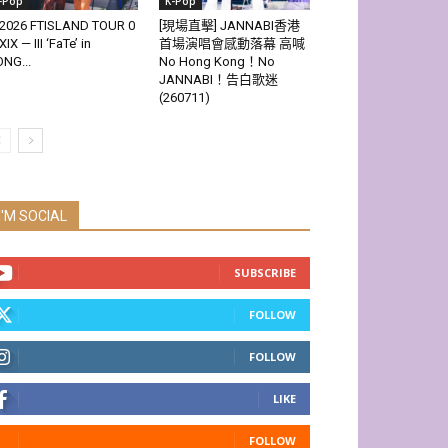
-Pop
K-Pop
2026 FTISLAND TOUR 0
[現場直擊] JANNABI香港
XIX — III ‘FaTe’ in
首場演唱會感動落幕 高喊
NG...
No Hong Kong！No
JANNABI！告白歌迷
(260711)
I'M SOCIAL
SUBSCRIBE
FOLLOW
FOLLOW
LIKE
FOLLOW