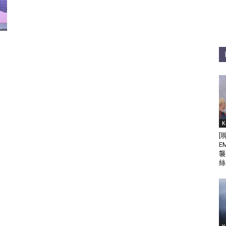
K
[
E
襲
絲 