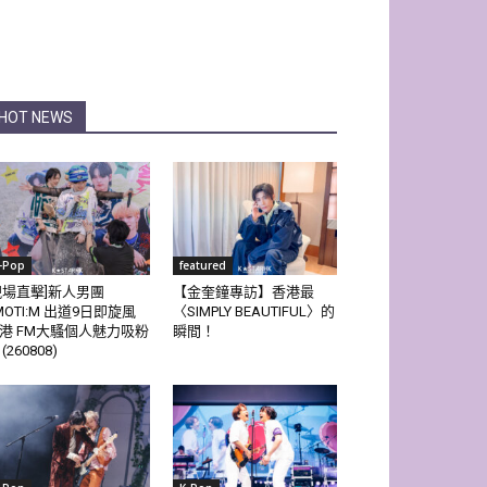
HOT NEWS
-Pop
featured
現場直擊]新人男團
【金奎鐘專訪】香港最
MOTI:M 出道9日即旋風
〈SIMPLY BEAUTIFUL〉的
港 FM大騷個人魅力吸粉
瞬間！
(260808)