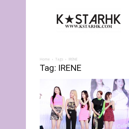
K-
Star
HK
Home
Tags
IRENE
Tag: IRENE