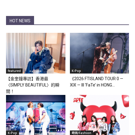
HOT NEWS
featured
K-Pop
【金奎鐘專訪】香港最
《2026 FTISLAND TOUR 0 —
〈SIMPLY BEAUTIFUL〉的瞬
XIX — III ‘FaTe’ in HONG...
間！
K-Pop
時尚/Fashion