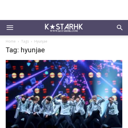
Home
Tags
Hyunjae
Tag: hyunjae