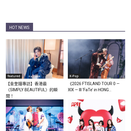
HOT NEWS
featured
K-Pop
【金奎鐘專訪】香港最
《2026 FTISLAND TOUR 0 —
〈SIMPLY BEAUTIFUL〉的瞬
XIX — III ‘FaTe’ in HONG...
間！