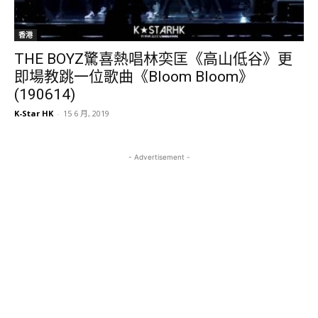
香港
THE BOYZ驚喜熱唱林奕匡《高山低谷》更
即場教跳一位歌曲《Bloom Bloom》
(190614)
K-Star HK
-
15 6 月, 2019
- Advertisement -