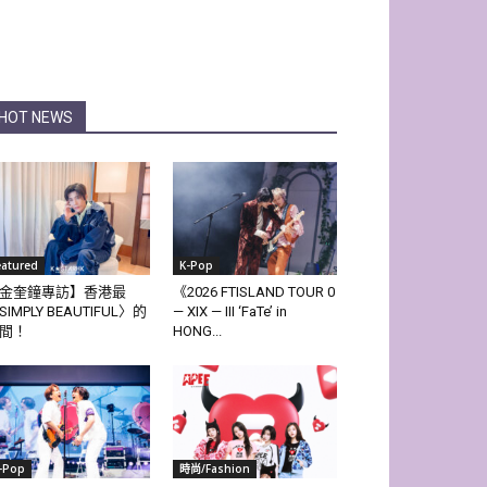
HOT NEWS
eatured
K-Pop
金奎鐘專訪】香港最
《2026 FTISLAND TOUR 0
SIMPLY BEAUTIFUL〉的
— XIX — III ‘FaTe’ in
間！
HONG...
-Pop
時尚/Fashion