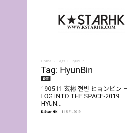
K-
Star
HK
Home
Tags
HyunBin
Tag: HyunBin
香港
190511 玄彬 현빈 ヒョンビン –
LOG INTO THE SPACE-2019
HYUN...
K-Star HK
-
11 5 月, 2019