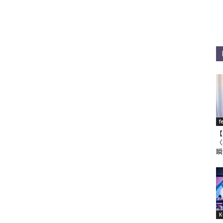
f
【
〈
瞬
K