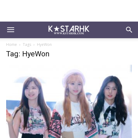
Home
Tags
HyeWon
Tag: HyeWon