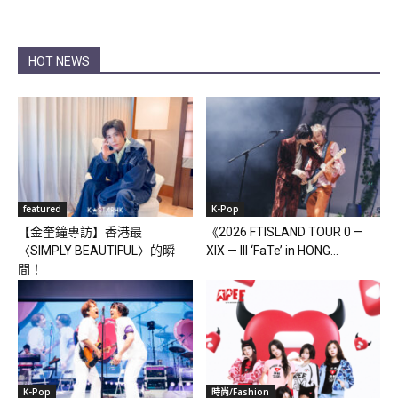
HOT NEWS
featured
K-Pop
【金奎鐘專訪】香港最
《2026 FTISLAND TOUR 0 —
〈SIMPLY BEAUTIFUL〉的瞬
XIX — III ‘FaTe’ in HONG...
間！
K-Pop
時尚/Fashion