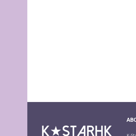
AB
K-