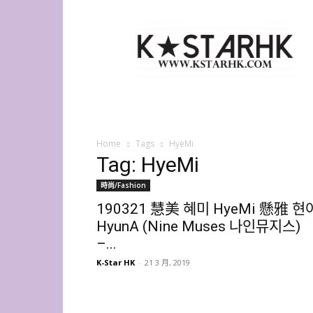
K-
Star
HK
Home
Tags
HyeMi
Tag: HyeMi
時尚/Fashion
190321 慧美 혜미 HyeMi 懸雅 현
HyunA (Nine Muses 나인뮤지스)
–...
K-Star HK
-
21 3 月, 2019