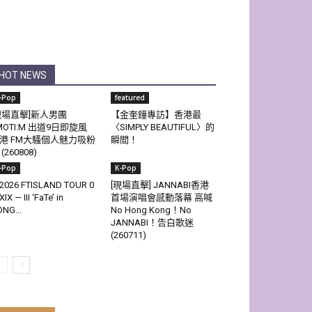
HOT NEWS
-Pop
featured
現場直擊]新人男團
【金奎鐘專訪】香港最
MOTI:M 出道9日即旋風
〈SIMPLY BEAUTIFUL〉的
港 FM大騷個人魅力吸粉
瞬間！
(260808)
-Pop
K-Pop
2026 FTISLAND TOUR 0
[現場直擊] JANNABI香港
XIX — III ‘FaTe’ in
首場演唱會感動落幕 高喊
NG...
No Hong Kong！No
JANNABI！告白歌迷
(260711)