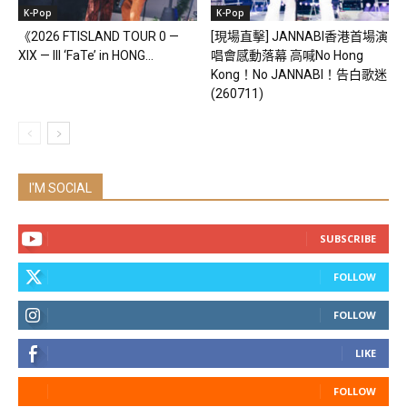
K-Pop
K-Pop
《2026 FTISLAND TOUR 0 —
[現場直擊] JANNABI香港首場演
XIX — III ‘FaTe’ in HONG...
唱會感動落幕 高喊No Hong
Kong！No JANNABI！告白歌迷
(260711)
I'M SOCIAL
SUBSCRIBE
FOLLOW
FOLLOW
LIKE
FOLLOW