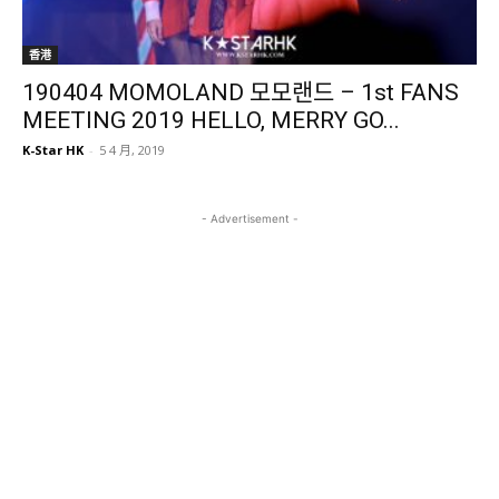
香港
190404 MOMOLAND 모모랜드 – 1st FANS
MEETING 2019 HELLO, MERRY GO...
K-Star HK
-
5 4 月, 2019
- Advertisement -