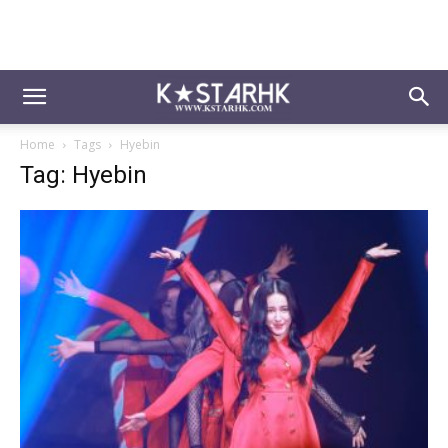
Home
Tags
Hyebin
Tag: Hyebin