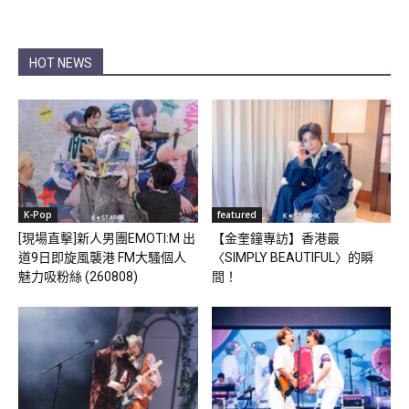
HOT NEWS
K-Pop
featured
[現場直擊]新人男團EMOTI:M 出
【金奎鐘專訪】香港最
道9日即旋風襲港 FM大騷個人
〈SIMPLY BEAUTIFUL〉的瞬
魅力吸粉絲 (260808)
間！