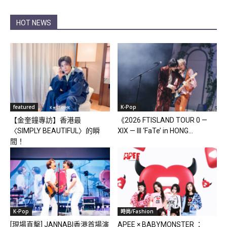
HOT NEWS
featured
K-Pop
【金奎鐘專訪】香港最
《2026 FTISLAND TOUR 0 —
〈SIMPLY BEAUTIFUL〉的瞬
XIX — III ‘FaTe’ in HONG...
間！
K-Pop
時尚/Fashion
[現場直擊] JANNABI香港首場演
APEE × BABYMONSTER ：