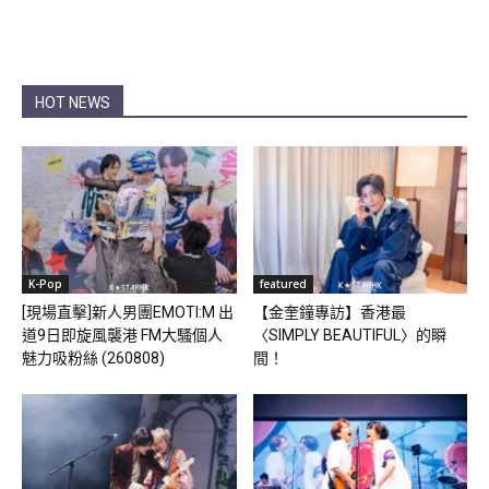
HOT NEWS
K-Pop
featured
[現場直擊]新人男團EMOTI:M 出
【金奎鐘專訪】香港最
道9日即旋風襲港 FM大騷個人
〈SIMPLY BEAUTIFUL〉的瞬
魅力吸粉絲 (260808)
間！