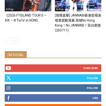
K-Pop
K-Pop
《2026 FTISLAND TOUR 0 —
[現場直擊] JANNABI香港首場演
XIX — III ‘FaTe’ in HONG...
唱會感動落幕 高喊No Hong
Kong！No JANNABI！告白歌迷
(260711)
I'M SOCIAL
SUBSCRIBE
FOLLOW
FOLLOW
LIKE