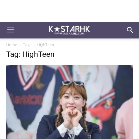
Home
Tags
HighTeen
Tag: HighTeen