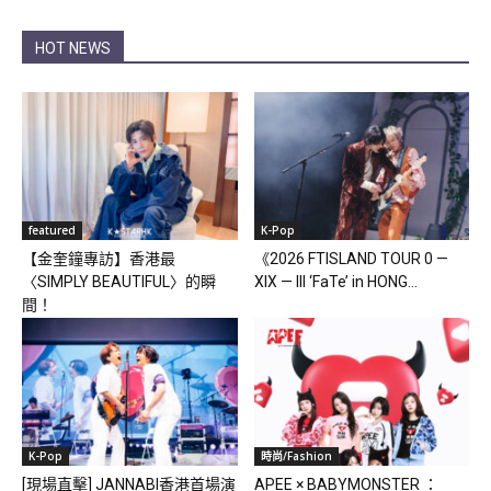
HOT NEWS
featured
K-Pop
【金奎鐘專訪】香港最
《2026 FTISLAND TOUR 0 —
〈SIMPLY BEAUTIFUL〉的瞬
XIX — III ‘FaTe’ in HONG...
間！
K-Pop
時尚/Fashion
[現場直擊] JANNABI香港首場演
APEE × BABYMONSTER ：