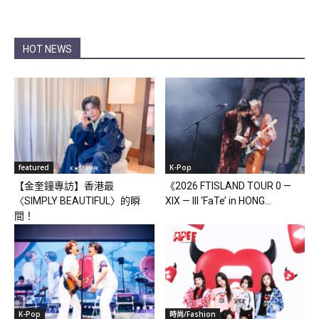
HOT NEWS
featured
K-Pop
【金奎鐘專訪】香港最
《2026 FTISLAND TOUR 0 —
〈SIMPLY BEAUTIFUL〉的瞬
XIX — III ‘FaTe’ in HONG...
間！
K-Pop
時尚/Fashion