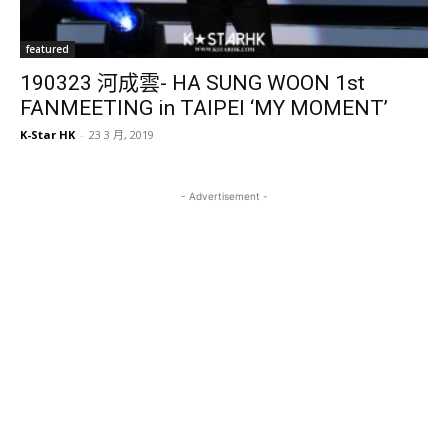
featured
190323 河成雲- HA SUNG WOON 1st
FANMEETING in TAIPEI ‘MY MOMENT’
K-Star HK
-
23 3 月, 2019
- Advertisement -