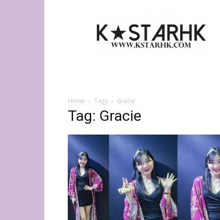
K-
Star
HK
Home
Tags
Gracie
Tag: Gracie