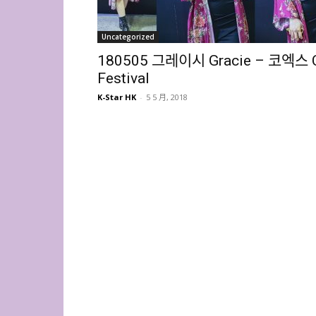
Uncategorized
180505 그레이시 Gracie – 코엑스 
Festival
K-Star HK
-
5 5 月, 2018