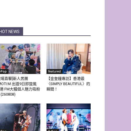
HOT NEWS
-Pop
featured
現場直擊]新人男團
【金奎鐘專訪】香港最
MOTI:M 出道9日即旋風
〈SIMPLY BEAUTIFUL〉的
港 FM大騷個人魅力吸粉
瞬間！
(260808)