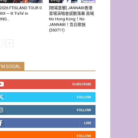
-Pop
K-Pop
2026 FTISLAND TOUR 0
[現場直擊] JANNABI香港
XIX — III ‘FaTe’ in
首場演唱會感動落幕 高喊
NG...
No Hong Kong！No
JANNABI！告白歌迷
(260711)
I'M SOCIAL
SUBSCRIBE
FOLLOW
FOLLOW
LIKE
FOLLOW