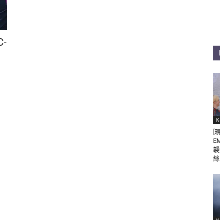
C-
K
[
E
襲
絲 