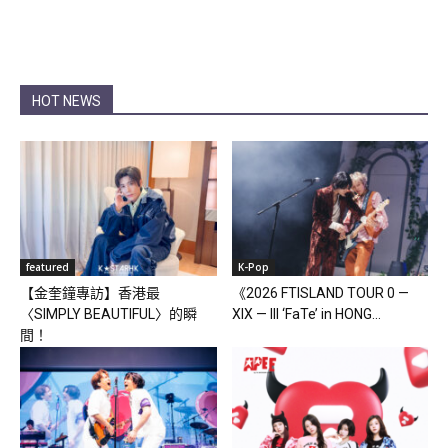
HOT NEWS
featured
K-Pop
【金奎鐘專訪】香港最
《2026 FTISLAND TOUR 0 —
〈SIMPLY BEAUTIFUL〉的瞬
XIX — III ‘FaTe’ in HONG...
間！