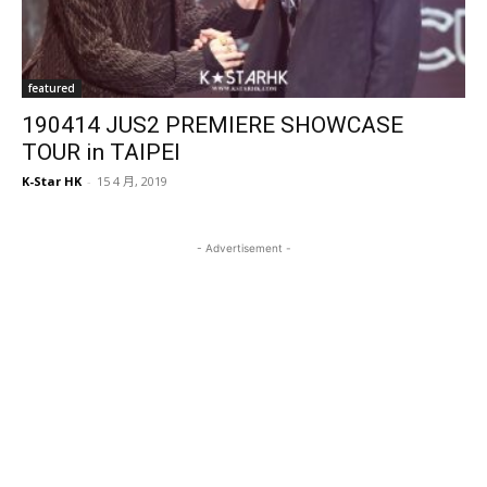
featured
190414 JUS2 PREMIERE SHOWCASE
TOUR in TAIPEI
K-Star HK
-
15 4 月, 2019
- Advertisement -