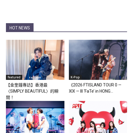
HOT NEWS
featured
K-Pop
【金奎鐘專訪】香港最
《2026 FTISLAND TOUR 0 —
〈SIMPLY BEAUTIFUL〉的瞬
XIX — III ‘FaTe’ in HONG...
間！