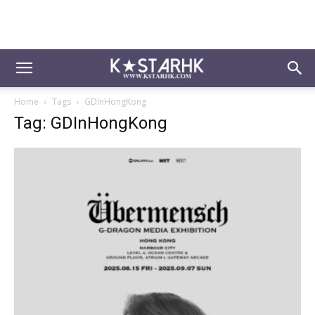
Home
Tags
GDInHongKong
Tag: GDInHongKong