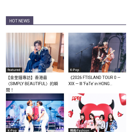
HOT NEWS
featured
K-Pop
【金奎鐘專訪】香港最
《2026 FTISLAND TOUR 0 —
〈SIMPLY BEAUTIFUL〉的瞬
XIX — III ‘FaTe’ in HONG...
間！
K-Pop
時尚/Fashion