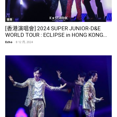
香港
[香港演唱會] 2024 SUPER JUNIOR-D&E
WORLD TOUR : ECLIPSE in HONG KONG...
Echo
-
8 12 月, 2024