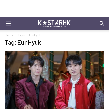
Home
Tags
EunHyuk
Tag: EunHyuk