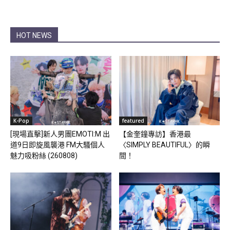
HOT NEWS
K-Pop
featured
[現場直擊]新人男團EMOTI:M 出
【金奎鐘專訪】香港最
道9日即旋風襲港 FM大騷個人
〈SIMPLY BEAUTIFUL〉的瞬
魅力吸粉絲 (260808)
間！