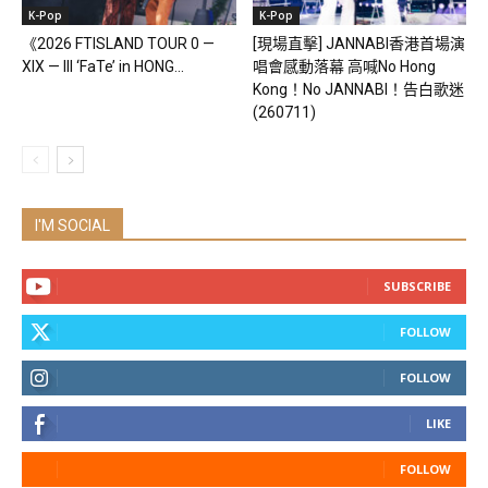
K-Pop
K-Pop
《2026 FTISLAND TOUR 0 —
[現場直擊] JANNABI香港首場演
XIX — III ‘FaTe’ in HONG...
唱會感動落幕 高喊No Hong
Kong！No JANNABI！告白歌迷
(260711)
I'M SOCIAL
SUBSCRIBE
FOLLOW
FOLLOW
LIKE
FOLLOW