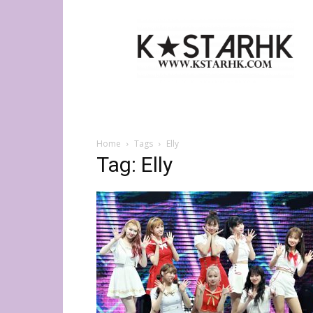
K-
Star
HK
Home
Tags
Elly
Tag: Elly