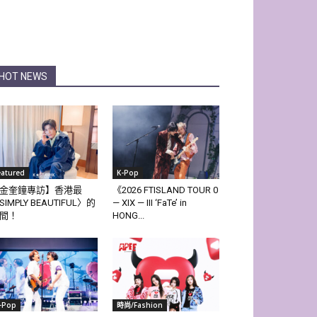
HOT NEWS
eatured
K-Pop
金奎鐘專訪】香港最
《2026 FTISLAND TOUR 0
SIMPLY BEAUTIFUL〉的
— XIX — III ‘FaTe’ in
間！
HONG...
-Pop
時尚/Fashion