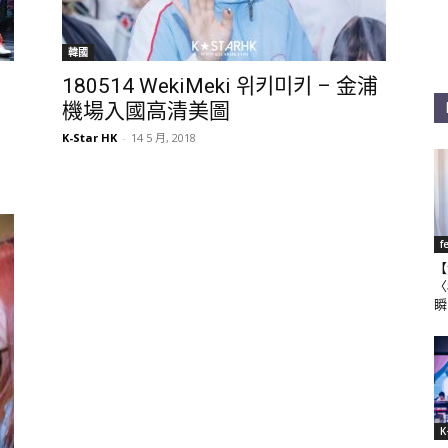
韓國
180514 WekiMeki 위키미키 – 金浦
機場入國高清美圖
K-Star HK
-
14 5 月, 2018
f
【
〈
瞬
K