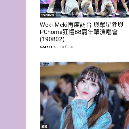
featured
Weki Meki再度訪台 與眾星參與
PChome狂禮88嘉年華演唱會
(190802)
K-Star HK
-
3 8 月, 2019
韓國