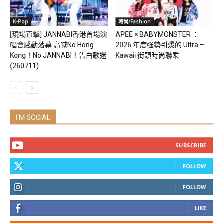
K-Pop
時尚/Fashion
[現場直擊] JANNABI香港首場演
APEE × BABYMONSTER ：
唱會感動落幕 高喊No Hong
2026 年度強勢引爆的 Ultra –
Kong！No JANNABI！告白歌迷
Kawaii 街頭時尚聯乘
(260711)
I'M SOCIAL
SUBSCRIBE
FOLLOW
FOLLOW
LIKE