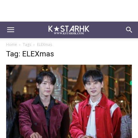
Home
Tags
ELEXmas
Tag: ELEXmas