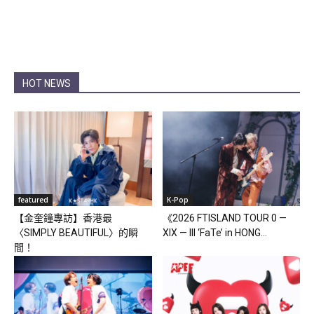
HOT NEWS
featured
K-Pop
【金奎鐘專訪】香港最
《2026 FTISLAND TOUR 0 —
〈SIMPLY BEAUTIFUL〉的瞬
XIX — III ‘FaTe’ in HONG...
間！