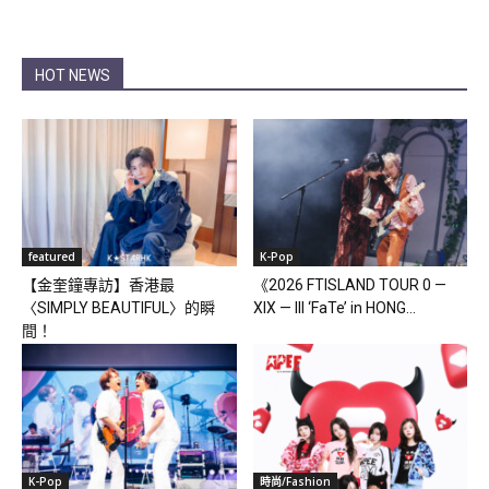
HOT NEWS
featured
K-Pop
【金奎鐘專訪】香港最
《2026 FTISLAND TOUR 0 —
〈SIMPLY BEAUTIFUL〉的瞬
XIX — III ‘FaTe’ in HONG...
間！
K-Pop
時尚/Fashion