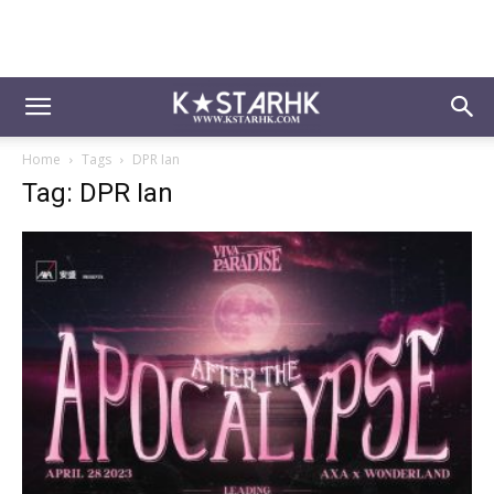
Home
Tags
DPR Ian
Tag: DPR Ian