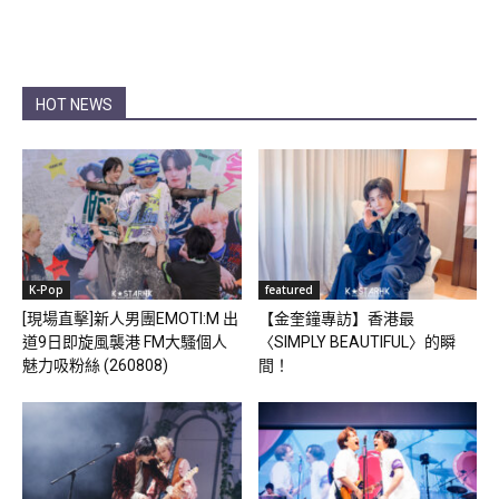
HOT NEWS
K-Pop
featured
[現場直擊]新人男團EMOTI:M 出
【金奎鐘專訪】香港最
道9日即旋風襲港 FM大騷個人
〈SIMPLY BEAUTIFUL〉的瞬
魅力吸粉絲 (260808)
間！