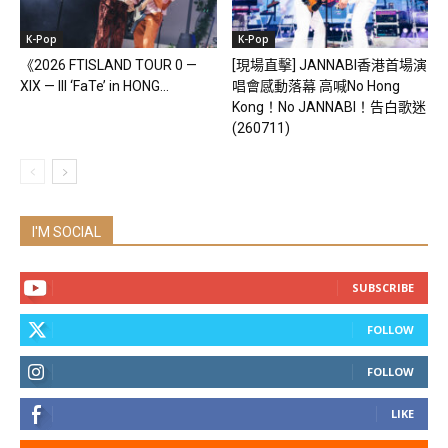
K-Pop
K-Pop
《2026 FTISLAND TOUR 0 —
[現場直擊] JANNABI香港首場演
XIX — III ‘FaTe’ in HONG...
唱會感動落幕 高喊No Hong
Kong！No JANNABI！告白歌迷
(260711)
I'M SOCIAL
SUBSCRIBE
FOLLOW
FOLLOW
LIKE