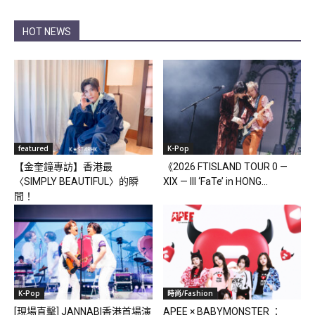
HOT NEWS
featured
K-Pop
【金奎鐘專訪】香港最
《2026 FTISLAND TOUR 0 —
〈SIMPLY BEAUTIFUL〉的瞬
XIX — III ‘FaTe’ in HONG...
間！
K-Pop
時尚/Fashion
[現場直擊] JANNABI香港首場演
APEE × BABYMONSTER ：