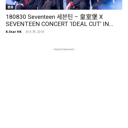
香港
180830 Seventeen 세븐틴 – 皇室堡 X
SEVENTEEN CONCERT ‘IDEAL CUT’ IN...
K-Star HK
-
30 8 月, 2018
- Advertisement -