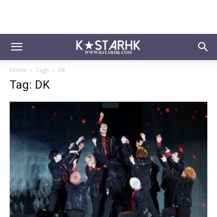
Home
Tags
DK
Tag: DK