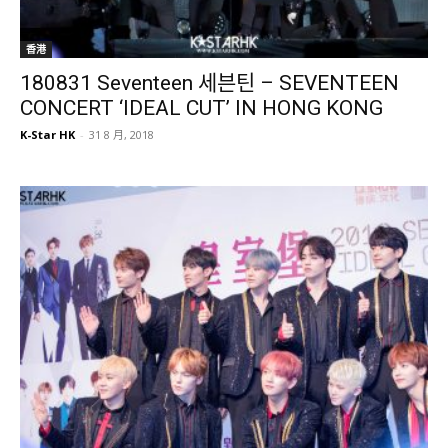
香港
180831 Seventeen 세븐틴 – SEVENTEEN
CONCERT ‘IDEAL CUT’ IN HONG KONG
K-Star HK
-
31 8 月, 2018