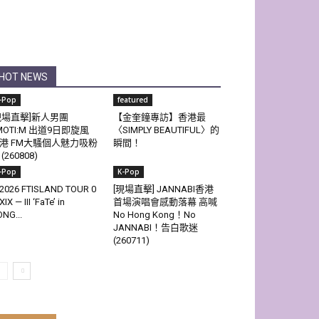
HOT NEWS
-Pop
featured
現場直擊]新人男團
【金奎鐘專訪】香港最
MOTI:M 出道9日即旋風
〈SIMPLY BEAUTIFUL〉的
港 FM大騷個人魅力吸粉
瞬間！
(260808)
-Pop
K-Pop
2026 FTISLAND TOUR 0
[現場直擊] JANNABI香港
XIX — III ‘FaTe’ in
首場演唱會感動落幕 高喊
NG...
No Hong Kong！No
JANNABI！告白歌迷
(260711)