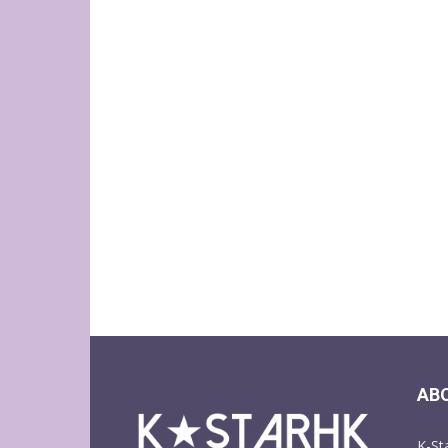
AB
K-