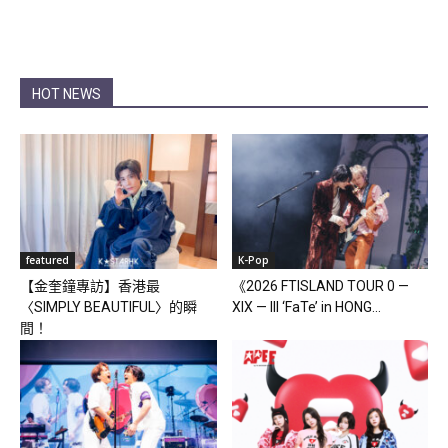
HOT NEWS
featured
K-Pop
【金奎鐘專訪】香港最
《2026 FTISLAND TOUR 0 —
〈SIMPLY BEAUTIFUL〉的瞬
XIX — III ‘FaTe’ in HONG...
間！