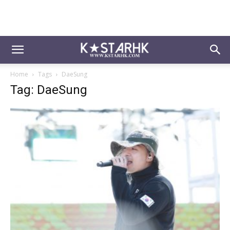
Home
Tags
DaeSung
Tag: DaeSung