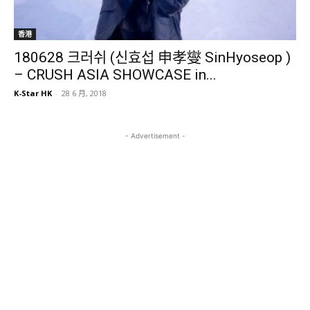
香港
180628 크러쉬 (신효섭 申孝燮 SinHyoseop )
– CRUSH ASIA SHOWCASE in...
K-Star HK
-
28 6 月, 2018
- Advertisement -