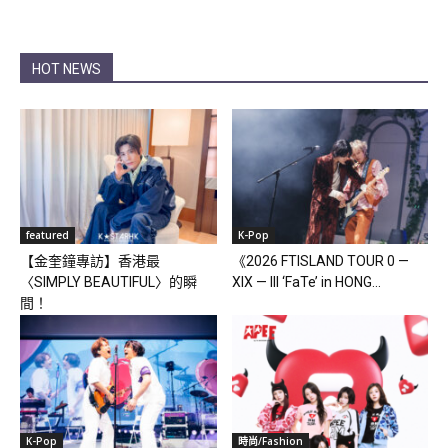
HOT NEWS
featured
K-Pop
【金奎鐘專訪】香港最
《2026 FTISLAND TOUR 0 —
〈SIMPLY BEAUTIFUL〉的瞬
XIX — III ‘FaTe’ in HONG...
間！
K-Pop
時尚/Fashion