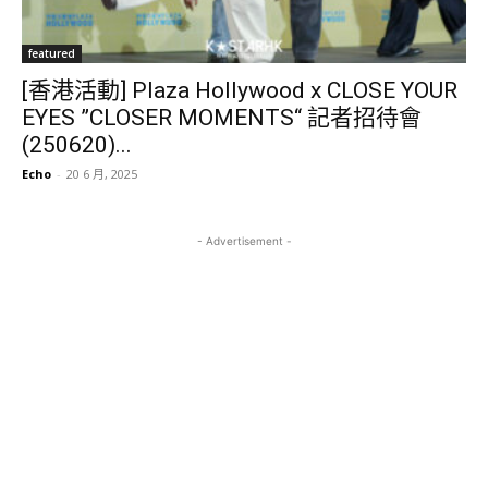
featured
[香港活動] Plaza Hollywood x CLOSE YOUR
EYES ”CLOSER MOMENTS“ 記者招待會
(250620)...
Echo
-
20 6 月, 2025
- Advertisement -