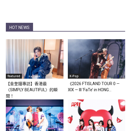
HOT NEWS
featured
K-Pop
【金奎鐘專訪】香港最
《2026 FTISLAND TOUR 0 —
〈SIMPLY BEAUTIFUL〉的瞬
XIX — III ‘FaTe’ in HONG...
間！