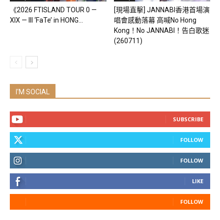
《2026 FTISLAND TOUR 0 —
[現場直擊] JANNABI香港首場演
XIX — III ‘FaTe’ in HONG...
唱會感動落幕 高喊No Hong
Kong！No JANNABI！告白歌迷
(260711)
I'M SOCIAL
SUBSCRIBE
FOLLOW
FOLLOW
LIKE
FOLLOW