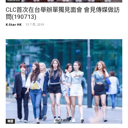
CLC首次在台舉辦單獨見面會 會見傳媒做訪
問(190713)
K-Star HK
-
13 7 月, 2019
韓國