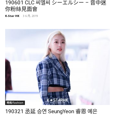
190601 CLC 씨엘씨 シーエルシー – 音中迷
你粉絲見面會
K-Star HK
-
3 6 月, 2019
時尚/Fashion
190321 丞延 승연 SeungYeon 睿恩 예은