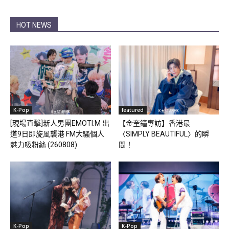
HOT NEWS
K-Pop
featured
[現場直擊]新人男團EMOTI:M 出
【金奎鐘專訪】香港最
道9日即旋風襲港 FM大騷個人
〈SIMPLY BEAUTIFUL〉的瞬
魅力吸粉絲 (260808)
間！
K-Pop
K-Pop