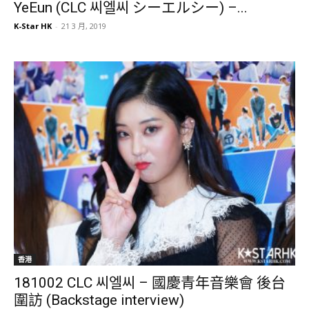
YeEun (CLC 씨엘씨 シーエルシー) –...
K-Star HK
-
21 3 月, 2019
香港
181002 CLC 씨엘씨 – 國慶青年音樂會 後台
圍訪 (Backstage interview)