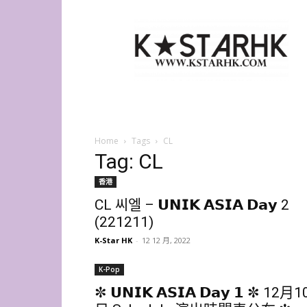
K-
Star
HK
Home
Tags
CL
Tag: CL
香港
CL 씨엘 – 𝗨𝗡𝗜𝗞 𝗔𝗦𝗜𝗔 𝗗𝗮𝘆 2
(221211)
K-Star HK
-
12 12 月, 2022
K-Pop
✼ 𝗨𝗡𝗜𝗞 𝗔𝗦𝗜𝗔 𝗗𝗮𝘆 𝟭 ✼ 12月1