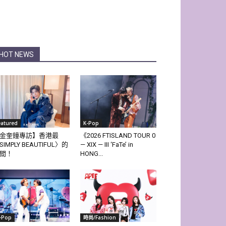
HOT NEWS
eatured
K-Pop
金奎鐘專訪】香港最
《2026 FTISLAND TOUR 0
SIMPLY BEAUTIFUL〉的
— XIX — III ‘FaTe’ in
間！
HONG...
-Pop
時尚/Fashion