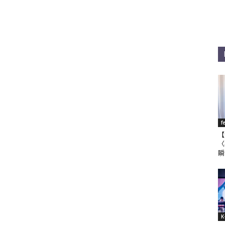
f
【
〈
瞬
K