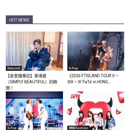
HOT NEWS
featured
K-Pop
【金奎鐘專訪】香港最
《2026 FTISLAND TOUR 0 —
〈SIMPLY BEAUTIFUL〉的瞬
XIX — III ‘FaTe’ in HONG...
間！
K-Pop
時尚/Fashion