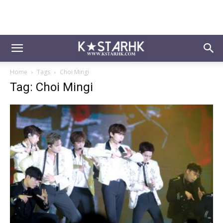
Home
Tags
Choi Mingi
Tag: Choi Mingi