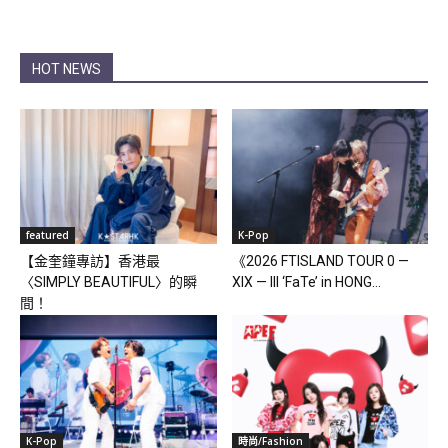
HOT NEWS
featured
K-Pop
【金奎鐘專訪】香港最
《2026 FTISLAND TOUR 0 —
〈SIMPLY BEAUTIFUL〉的瞬
XIX — III ‘FaTe’ in HONG...
間！
K-Pop
時尚/Fashion