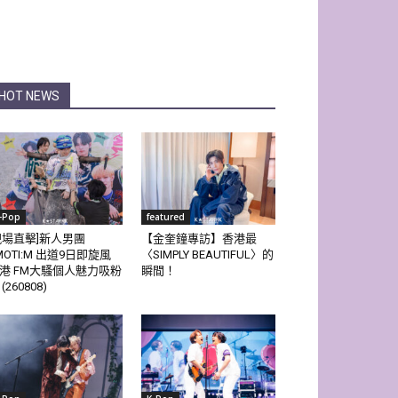
HOT NEWS
-Pop
featured
現場直擊]新人男團
【金奎鐘專訪】香港最
MOTI:M 出道9日即旋風
〈SIMPLY BEAUTIFUL〉的
港 FM大騷個人魅力吸粉
瞬間！
(260808)