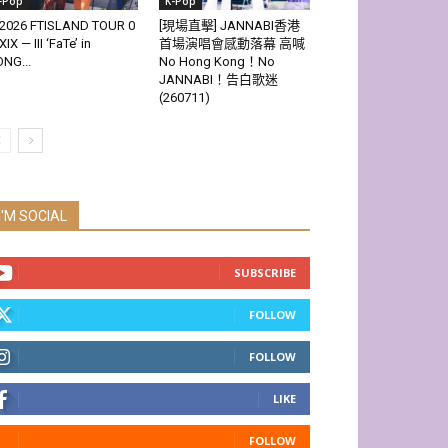
-Pop
K-Pop
2026 FTISLAND TOUR 0
[現場直擊] JANNABI香港
XIX — III ‘FaTe’ in
首場演唱會感動落幕 高喊
NG...
No Hong Kong！No
JANNABI！告白歌迷
(260711)
I'M SOCIAL
SUBSCRIBE
FOLLOW
FOLLOW
LIKE
FOLLOW