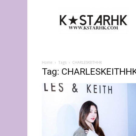
K-
Star
HK
Home
Tags
CHARLESKEITHHK
Tag: CHARLESKEITHH