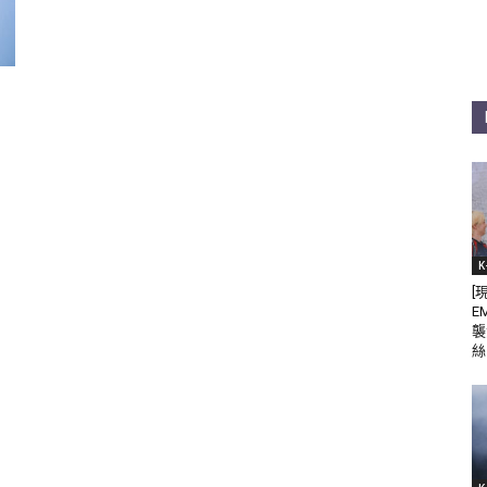
K
[
E
襲
絲 