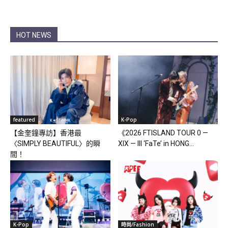
HOT NEWS
featured
K-Pop
【金奎鐘專訪】香港最
《2026 FTISLAND TOUR 0 —
〈SIMPLY BEAUTIFUL〉的瞬
XIX — III ‘FaTe’ in HONG...
間！
K-Pop
時尚/Fashion