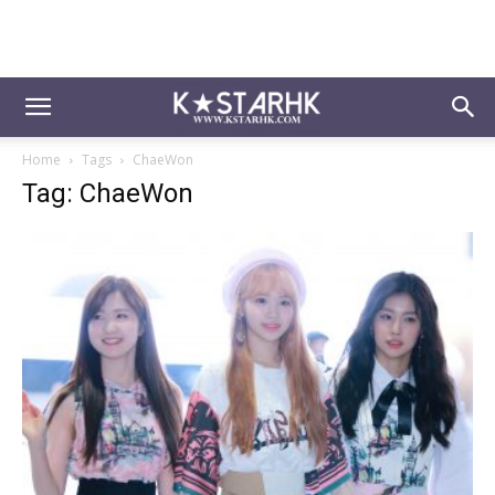
Home
Tags
ChaeWon
Tag: ChaeWon