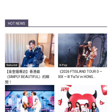
HOT NEWS
featured
K-Pop
【金奎鐘專訪】香港最
《2026 FTISLAND TOUR 0 —
〈SIMPLY BEAUTIFUL〉的瞬
XIX — III ‘FaTe’ in HONG...
間！