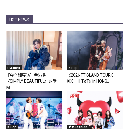
HOT NEWS
featured
K-Pop
【金奎鐘專訪】香港最
《2026 FTISLAND TOUR 0 —
〈SIMPLY BEAUTIFUL〉的瞬
XIX — III ‘FaTe’ in HONG...
間！
K-Pop
時尚/Fashion