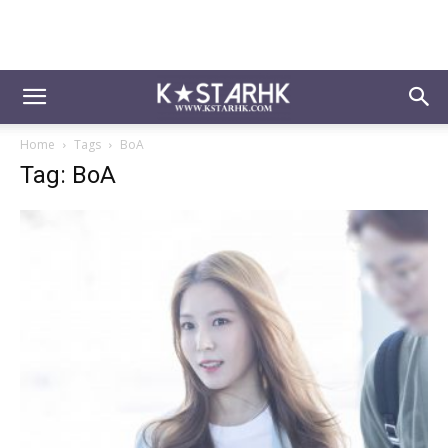
Home
Tags
BoA
Tag: BoA