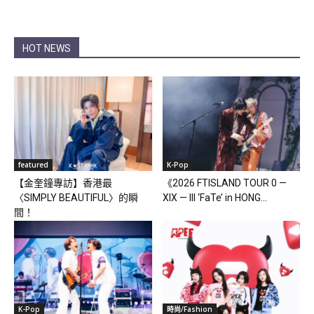
HOT NEWS
featured
K-Pop
【金奎鐘專訪】香港最
《2026 FTISLAND TOUR 0 —
〈SIMPLY BEAUTIFUL〉的瞬
XIX — III ‘FaTe’ in HONG...
間！
K-Pop
時尚/Fashion