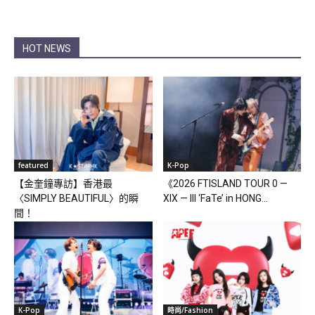
HOT NEWS
featured
K-Pop
【金奎鐘專訪】香港最
《2026 FTISLAND TOUR 0 —
〈SIMPLY BEAUTIFUL〉的瞬
XIX — III ‘FaTe’ in HONG...
間！
K-Pop
時尚/Fashion